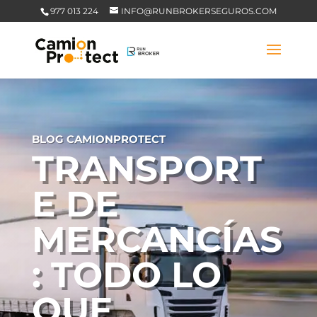
977 013 224
INFO@RUNBROKERSEGUROS.COM
BLOG CAMIONPROTECT
TRANSPORT
E DE
MERCANCÍAS
: TODO LO
QUE