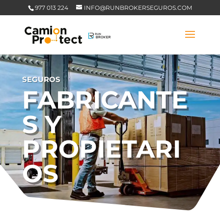
977 013 224
INFO@RUNBROKERSEGUROS.COM
SEGUROS
FABRICANTE
S Y
PROPIETARI
OS