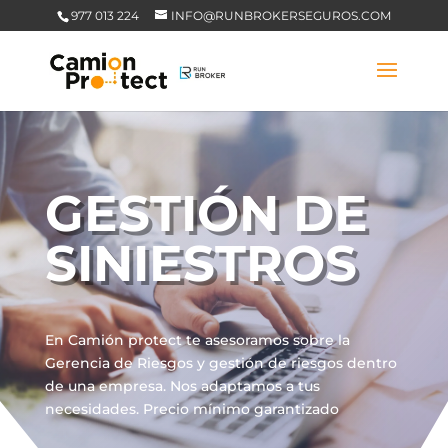
977 013 224
INFO@RUNBROKERSEGUROS.COM
GESTIÓN DE
SINIESTROS
En Camión protect te asesoramos sobre la
Gerencia de Riesgos y gestión de riesgos dentro
de una empresa. Nos adaptamos a tus
necesidades. Precio mínimo garantizado