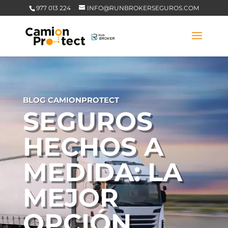
977 013 224
INFO@RUNBROKERSEGUROS.COM
BLOG CAMIONPROTECT
SEGUROS
HECHOS A
MEDIDA: LA
MEJOR
OPCIÓN