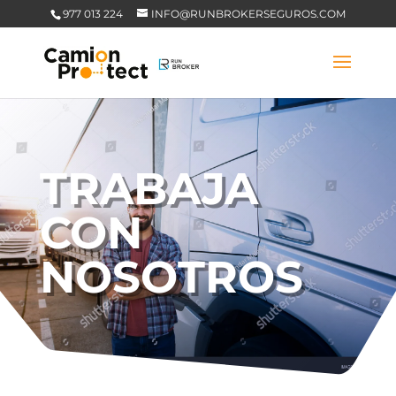
977 013 224
INFO@RUNBROKERSEGUROS.COM
TRABAJA
CON
NOSOTROS